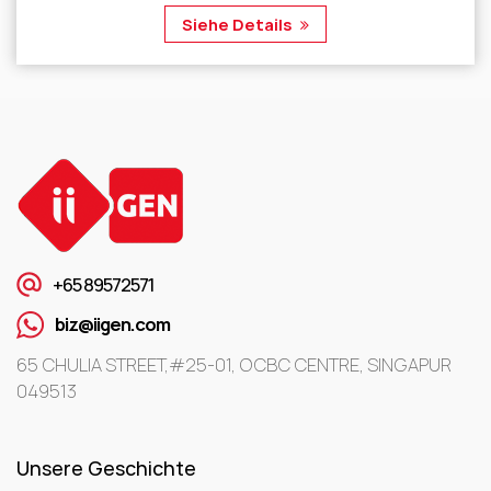
Siehe Details
+65 89572571
biz@iigen.com
65 CHULIA STREET,#25-01, OCBC CENTRE, SINGAPUR
049513
Unsere Geschichte