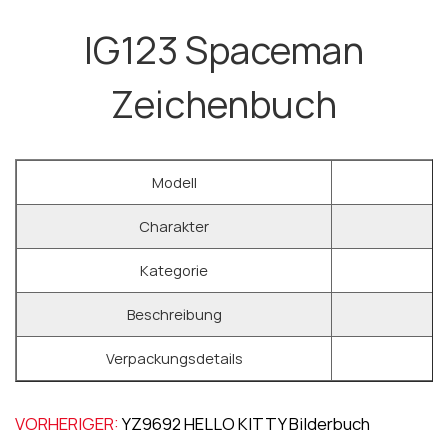
IG123 Spaceman
Zeichenbuch
Modell
Charakter
Kategorie
Beschreibung
Verpackungsdetails
4
VORHERIGER:
YZ9692 HELLO KITTY Bilderbuch