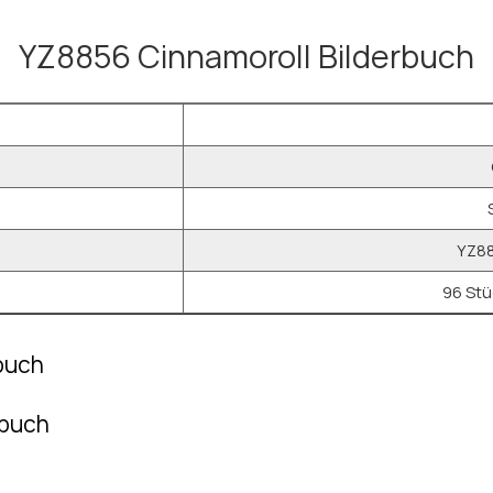
YZ8856 Cinnamoroll Bilderbuch
YZ88
96 Stü
buch
rbuch