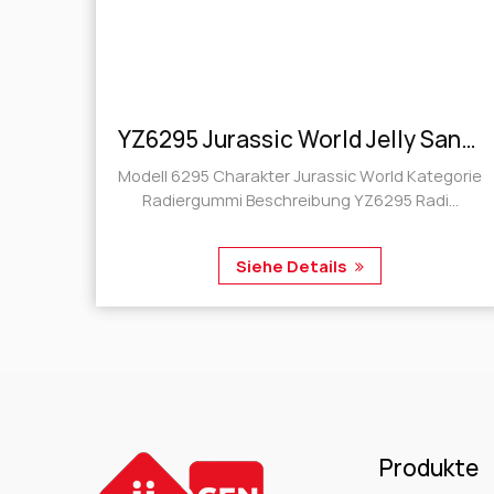
en
YZ6295 Jurassic World Jelly Sandwich Radiergummi
Modell 6295 Charakter Jurassic World Kategorie
Radiergummi Beschreibung YZ6295 Radi...
Siehe Details
Produkte