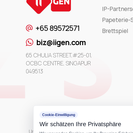
IP-Partner
Papeterie-S
+65 89572571
Brettspiel
biz@iigen.com
65 CHULIA STREET,#25-01,
OCBC CENTRE, SINGAPUR
049513
Cookie-Einwilligung
Wir schätzen Ihre Privatsphäre
Urheberrecht ©
IIGEN CREATIVE
All Rights Rese