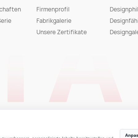
schaften
Firmenprofil
Designphi
erie
Fabrikgalerie
Designfäh
Unsere Zertifikate
Designgal
Anpa
rviert
Technical Support ：
Smart Cloud